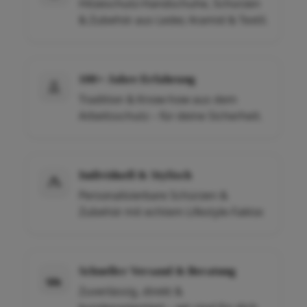
Hitzeschutz-Handschuhe, Schürzen
& Zubehör aus Leder, Aramid & Textil.
100+ Jahre Erfahrung
Tradition & Know-how aus dem
Arbeitsschutz – für deine Sicherheit.
Individuell & Stylisch
Personalisierbare Schürzen &
Zubehör mit echtem Lifestyle-Faktor.
Schneller Versand & Beratung
Zuverlässig, direkt &